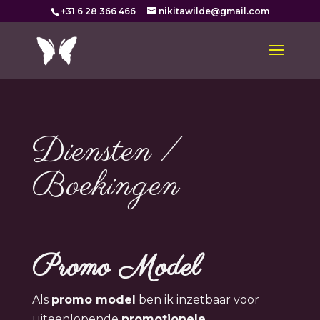
+31 6 28 366 466
nikitawilde@gmail.com
Diensten /
Boekingen
Promo Model
Als
promo model
ben ik inzetbaar voor
uiteenlopende
promotionele,