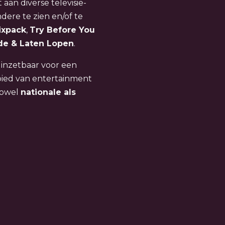
an diverse televisie-
dere te zien en/of te
ixpack
,
Try Before You
de & Laten Lopen
.
k inzetbaar voor een
bied van entertainment
zowel
nationale als