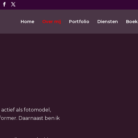
Home
Over mij
Portfolio
Diensten
Boek
, actief als fotomodel,
former. Daarnaast ben ik