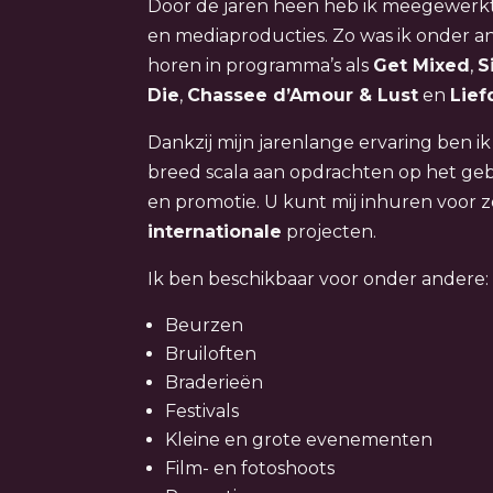
Door de jaren heen heb ik meegewerkt a
en mediaproducties. Zo was ik onder an
horen in programma’s als
Get Mixed
,
S
Die
,
Chassee d’Amour & Lust
en
Lief
Dankzij mijn jarenlange ervaring ben i
breed scala aan opdrachten op het ge
en promotie. U kunt mij inhuren voor 
internationale
projecten.
Ik ben beschikbaar voor onder andere:
Beurzen
Bruiloften
Braderieën
Festivals
Kleine en grote evenementen
Film- en fotoshoots