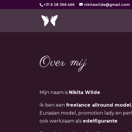
+31 6 28 366 466
nikitawilde@gmail.com
Over mij
Mijn naam is
Nikita Wilde
.
Ik ben een
freelance allround model
Eurasian model, promotion lady en per
ook werkzaam als
edelfigurante
.