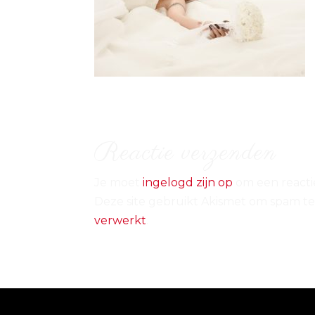
Reactie verzenden
Je moet
ingelogd zijn op
om een reactie
Deze site gebruikt Akismet om spam t
verwerkt
.