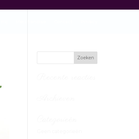
 mij
Merchandise
Contact
Privacy
Recente reacties
Archieven
Categorieën
Geen categorieën