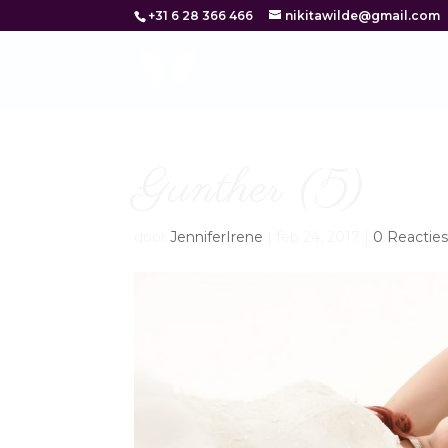
+31 6 28 366 466
nikitawilde@gmail.com
Gunther (5)
door
JenniferIrene
|
feb 24, 2017
|
0 Reactie