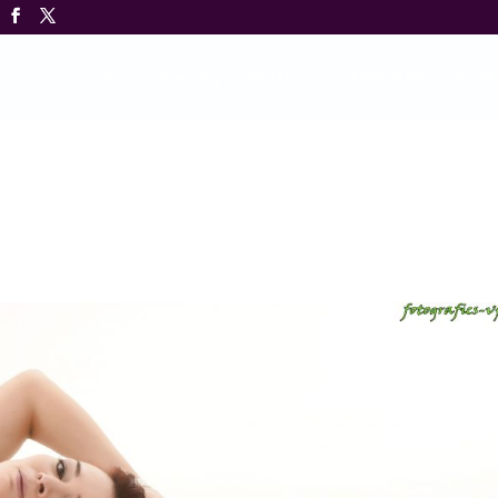
Home
Over mij
Portfolio
Diensten
Boek
s