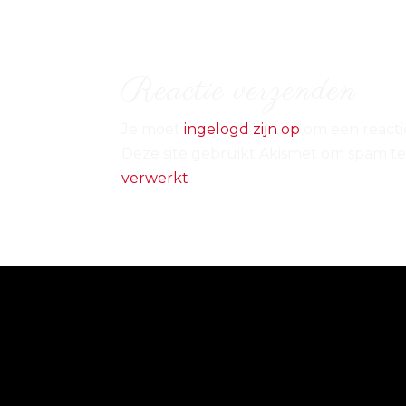
Reactie verzenden
Je moet
ingelogd zijn op
om een reactie
Deze site gebruikt Akismet om spam t
verwerkt
.