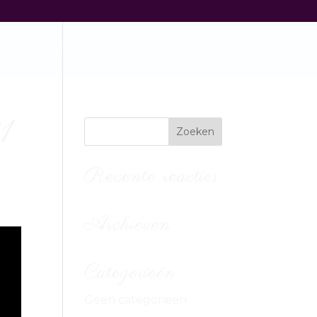
 mij
Merchandise
Contact
Privacy
1
Recente reacties
Archieven
Categorieën
Geen categorieën