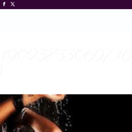
Home
Over mij
Portfolio
Diensten
Boek
190238330697_16
)
s