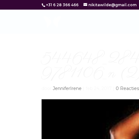
+31 6 28 366 466
nikitawilde@gmail.com
544648_284
9781106_n (2
door
JenniferIrene
|
feb 24, 2017
|
0 Reactie